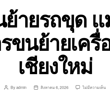
นย้ายรถขุด แม
รขนย้ายเครื่
เชียงใหม่
บ
By
admin
สิงหาคม 6, 2026
ไม่มีความเห็น
Post
Post
รั
author
date
ข
ย้