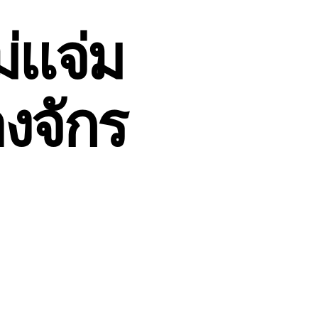
่แจ่ม
องจักร
น
บ
น
าย