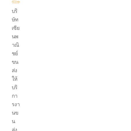
บริการ
บริ
ขน
ษัท
ย้าย
รถ
เซีย
แบค
นพ
โฮ.com
าณิ
ชย์
ขน
ส่ง
ให้
บริ
กา
รงา
นข
น
ส่ง