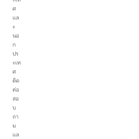
ศ
แล
ะ
นอ
ก
ปร
ะเท
ศ
ติด
ต่อ
สอ
บ
ถา
ม
แล