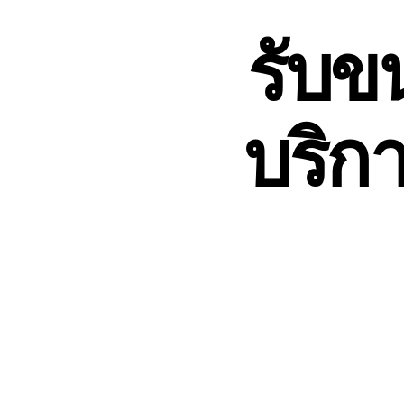
รับข
บริกา