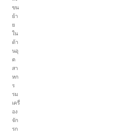
ขน
ย้า
ย
ใน
ด้า
นอุ
ต
สา
หก
ร
รม
เครื่
อง
จัก
รก