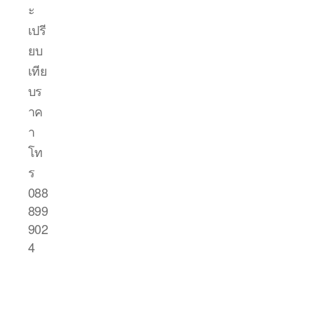
ะ
เปรี
ยบ
เทีย
บร
าค
า
โท
ร
088
899
902
4