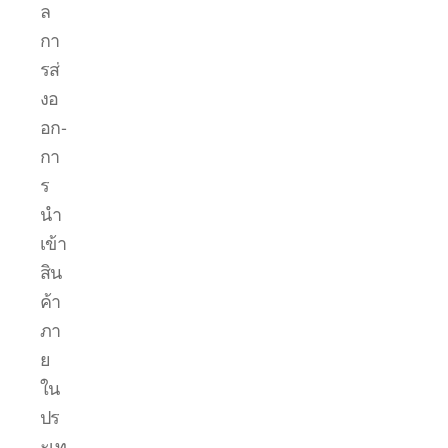
ล
กา
รส่
งอ
อก-
กา
ร
นำ
เข้า
สิน
ค้า
ภา
ย
ใน
ปร
ะเท