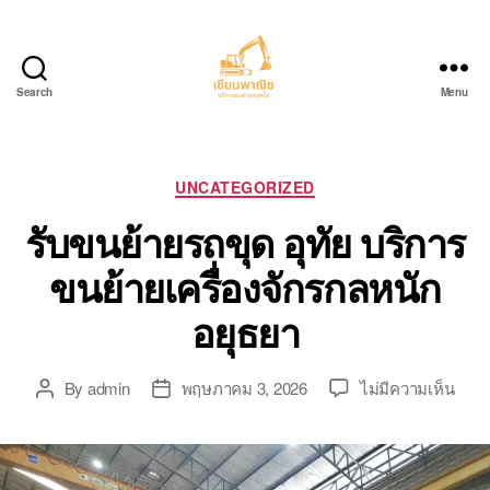
Search
Menu
บริการ
ขน
ย้าย
รถ
Categories
UNCATEGORIZED
แบค
รับขนย้ายรถขุด อุทัย บริการ
โฮ.com
ขนย้ายเครื่องจักรกลหนัก
อยุธยา
บน
By
admin
พฤษภาคม 3, 2026
ไม่มีความเห็น
Post
Post
รับ
author
date
ขน
ย้าย
รถ