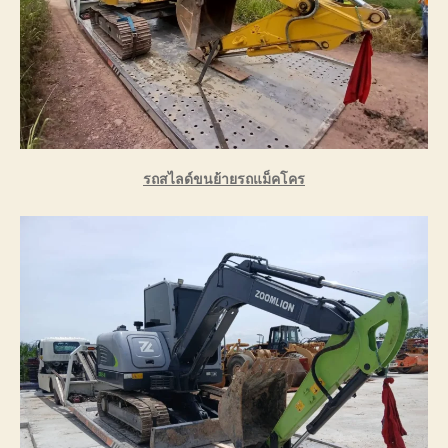
รถสไลด์ขนย้ายรถแม็คโคร