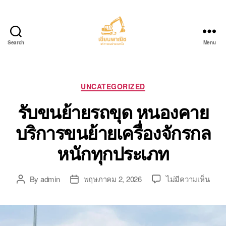
Search
Menu
บริการ
ขน
ย้าย
รถ
Categories
UNCATEGORIZED
แบค
รับขนย้ายรถขุด หนองคาย
โฮ.com
บริการขนย้ายเครื่องจักรกล
หนักทุกประเภท
บน
By
admin
พฤษภาคม 2, 2026
ไม่มีความเห็น
Post
Post
รับ
author
date
ขน
ย้าย
รถ