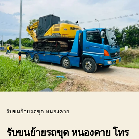
ขุด
หนอ
บริก
ขน
ย้าย
เครื่
กล
หนัก
ทุก
ประเ
รับขนย้ายรถขุด หนองคาย
รับขนย้ายรถขุด หนองคาย โทร