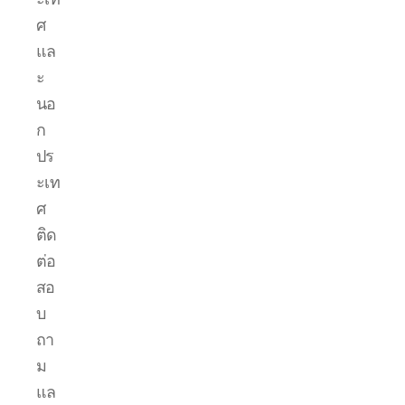
ศ
แล
ะ
นอ
ก
ปร
ะเท
ศ
ติด
ต่อ
สอ
บ
ถา
ม
แล