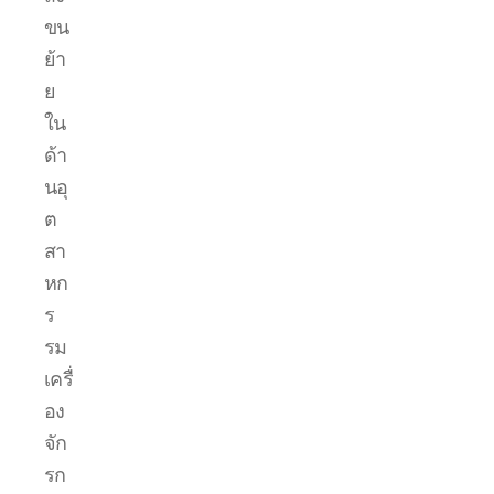
ขน
ย้า
ย
ใน
ด้า
นอุ
ต
สา
หก
ร
รม
เครื่
อง
จัก
รก