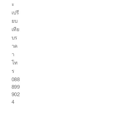
ะ
เปรี
ยบ
เทีย
บร
าค
า
โท
ร
088
899
902
4