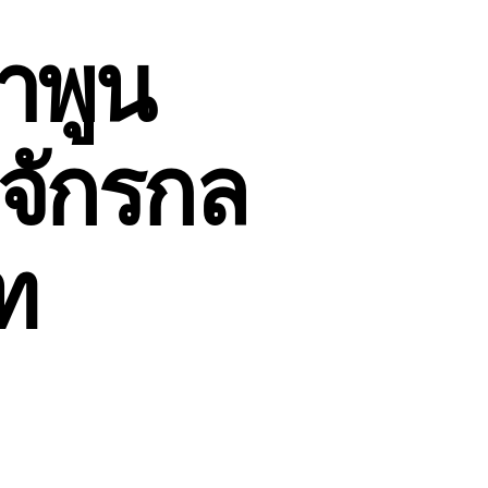
ลำพูน
งจักรกล
ท
น
ับ
น
้าย