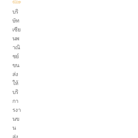
บริการ
บริ
ขน
ษัท
ย้าย
รถ
เซีย
แบค
นพ
โฮ.com
าณิ
ชย์
ขน
ส่ง
ให้
บริ
กา
รงา
นข
น
ส่ง