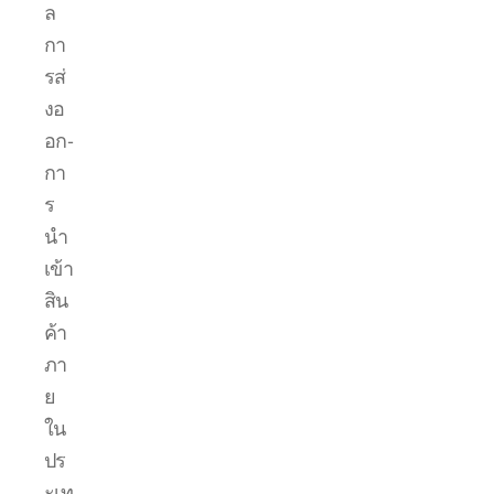
ล
กา
รส่
งอ
อก-
กา
ร
นำ
เข้า
สิน
ค้า
ภา
ย
ใน
ปร
ะเท