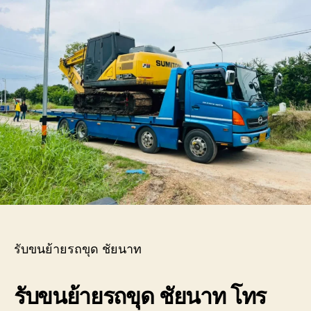
ขุด
ชัยน
บริก
ขน
ย้าย
เครื่
กล
หนัก
ทุก
ประเ
รับขนย้ายรถขุด ชัยนาท
รับขนย้ายรถขุด ชัยนาท โทร