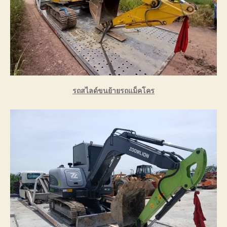
รถสไลด์ขนย้ายรถแม็คโคร