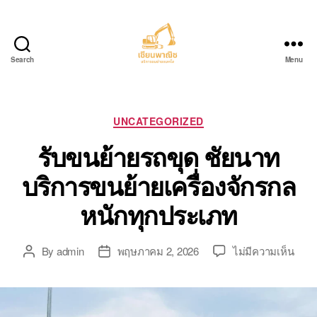
Search
Menu
บริการ
ขน
ย้าย
รถ
Categories
UNCATEGORIZED
แบค
รับขนย้ายรถขุด ชัยนาท
โฮ.com
บริการขนย้ายเครื่องจักรกล
หนักทุกประเภท
บน
By
admin
พฤษภาคม 2, 2026
ไม่มีความเห็น
Post
Post
รับ
author
date
ขน
ย้าย
รถ