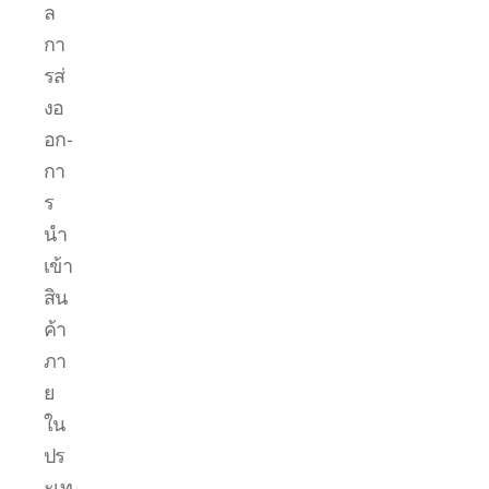
ล
กา
รส่
งอ
อก-
กา
ร
นำ
เข้า
สิน
ค้า
ภา
ย
ใน
ปร
ะเท