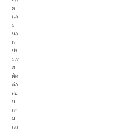
ศ
แล
ะ
นอ
ก
ปร
ะเท
ศ
ติด
ต่อ
สอ
บ
ถา
ม
แล