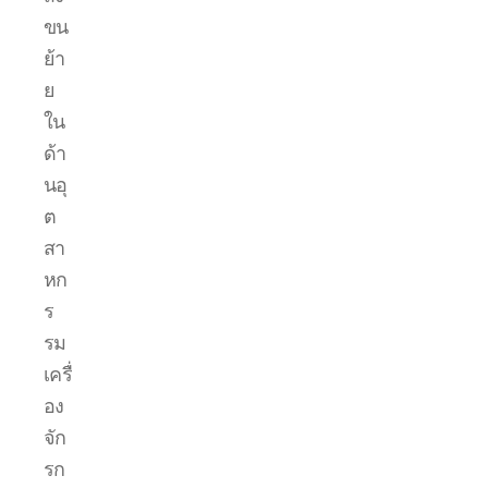
ขน
ย้า
ย
ใน
ด้า
นอุ
ต
สา
หก
ร
รม
เครื่
อง
จัก
รก