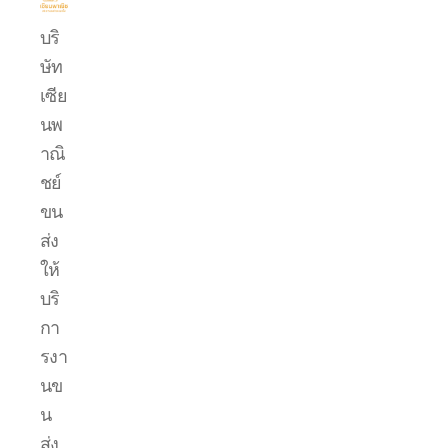
บริการ
บริ
ขน
ษัท
ย้าย
รถ
เซีย
แบค
นพ
โฮ.com
าณิ
ชย์
ขน
ส่ง
ให้
บริ
กา
รงา
นข
น
ส่ง