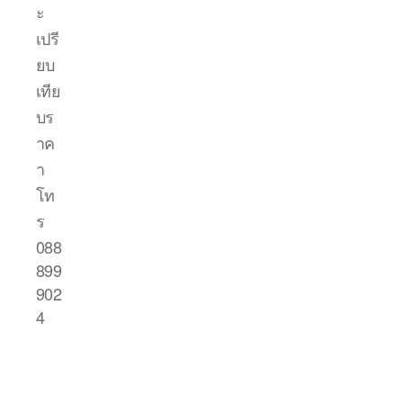
ะ
เปรี
ยบ
เทีย
บร
าค
า
โท
ร
088
899
902
4