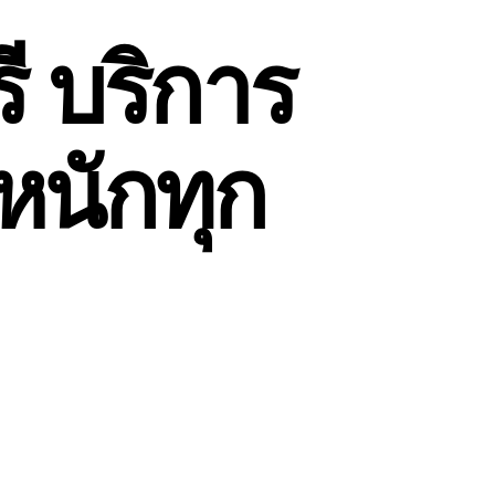
ี บริการ
หนักทุก
น
ับ
น
้าย