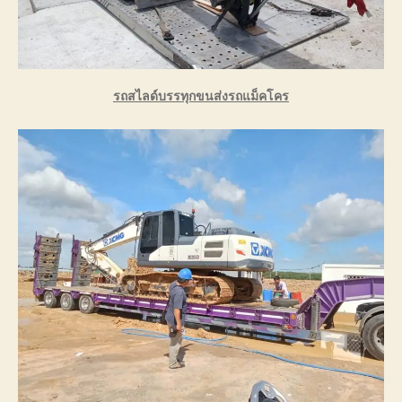
รถสไลด์บรรทุกขนส่งรถแม็คโคร