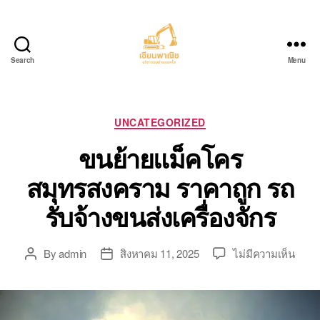
Search
Menu
บริการ
ขน
ย้าย
รถ
Categories
UNCATEGORIZED
แบค
ขนย้ายแม็คโคร
โฮ.com
สมุทรสงคราม ราคาถูก รถ
รับจ้างขนส่งเครื่องจักร
บน
By
admin
สิงหาคม 11, 2025
ไม่มีความเห็น
Post
Post
ขน
author
date
ย้าย
แม็ค
สมุท