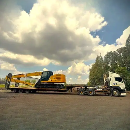
ราคา
ถูก
รถ
รับจ้า
ขนส่ง
เครื่อ