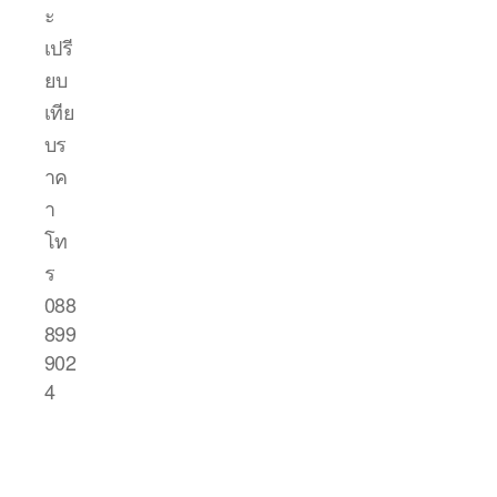
ะ
เปรี
ยบ
เทีย
บร
าค
า
โท
ร
088
899
902
4