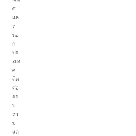
ศ
แล
ะ
นอ
ก
ปร
ะเท
ศ
ติด
ต่อ
สอ
บ
ถา
ม
แล