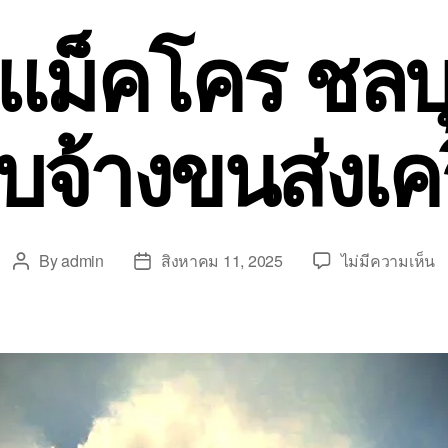
แม็คโคร ชลบุ
ับจ้างขนส่งเคร
บ
By
admin
สิงหาคม 11, 2025
ไม่มีความเห็น
Post
Post
ข
author
date
ย้
แ
ชล
ร
ถู
ร