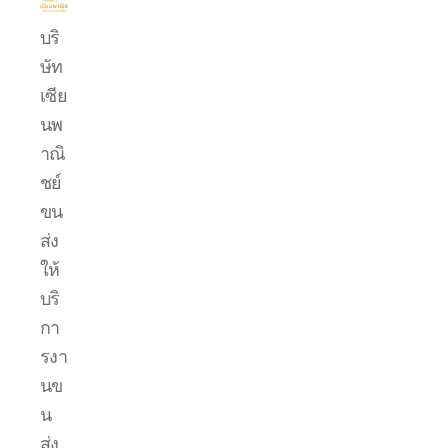
บริการ
บริ
ขน
ษัท
ย้าย
รถ
เซีย
แบค
นพ
โฮ.com
าณิ
ชย์
ขน
ส่ง
ให้
บริ
กา
รงา
นข
น
ส่ง