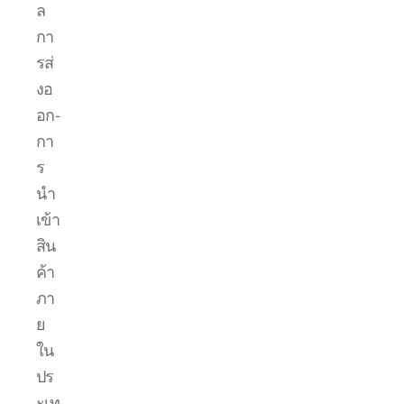
ล
กา
รส่
งอ
อก-
กา
ร
นำ
เข้า
สิน
ค้า
ภา
ย
ใน
ปร
ะเท