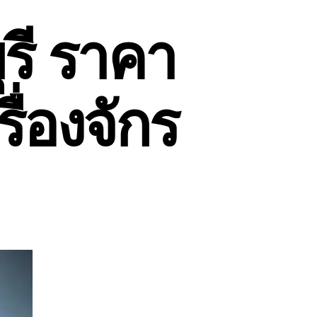
รี ราคา
ื่องจักร
น
น
าย
ม็คโคร
บุรี
าคา
ก
ถ