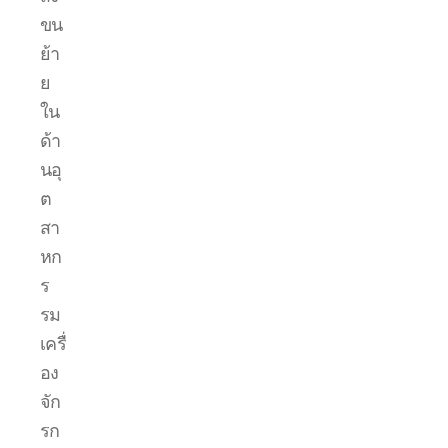
ขน
ย้า
ย
ใน
ด้า
นอุ
ต
สา
หก
ร
รม
เครื่
อง
จัก
รก