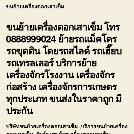
เสา
ขนย้ายเครื่องตอกเสาเข็ม
เข็ม
รถ
ขนย้ายเครื่องตอกเสาเข็ม
โทร
สไลด์
รถ
0888999024 ย้ายรถแม็คโคร
เฮี๊ยบ
รถ
รถขุดดิน โดยรถสไลด์ รถเฮี๊ยบ
เทรล
เลอ
รถเทรลเลอร์ บริการย้าย
ร์
รับ
เครื่องจักรโรงงาน เครื่องจักร
ขน
ก่อสร้าง เครื่องจักรการเกษตร
ย้าย
เครื่อ
ทุกประเภท ขนส่งในราคาถูก มี
กล
หนัก
ประกัน
บริษัท
ขนย้ายเครื่องตอกเสาเข็ม
,บริการ
ขนย้ายเครื่อง