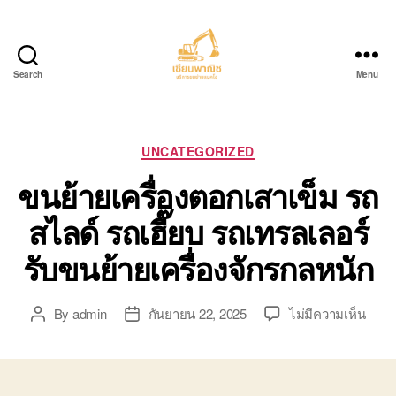
Search
Menu
บริการ
ขน
ย้าย
รถ
Categories
UNCATEGORIZED
แบค
ขนย้ายเครื่องตอกเสาเข็ม รถ
โฮ.com
สไลด์ รถเฮี๊ยบ รถเทรลเลอร์
รับขนย้ายเครื่องจักรกลหนัก
บน
By
admin
กันยายน 22, 2025
ไม่มีความเห็น
Post
Post
ขน
author
date
ย้าย
เครื่อ
ตอก