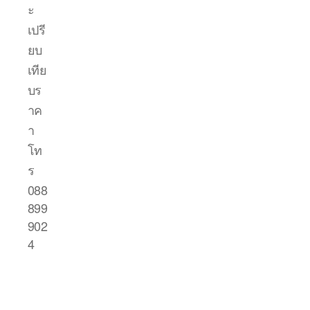
ะ
เปรี
ยบ
เทีย
บร
าค
า
โท
ร
088
899
902
4