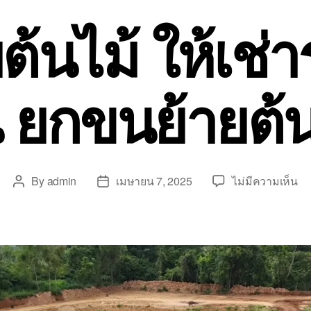
้นไม้ ให้เช่า
 ยกขนย้ายต้น
บ
By
admin
เมษายน 7, 2025
ไม่มีความเห็น
Post
Post
ข
author
date
ย้า
ต้น
ให้
เช่
รถ
เฮี