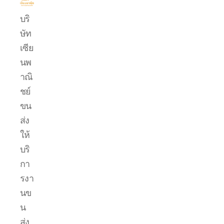
บริการ
บริ
ขน
ษัท
ย้าย
รถ
เซีย
แบค
นพ
โฮ.com
าณิ
ชย์
ขน
ส่ง
ให้
บริ
กา
รงา
นข
น
ส่ง