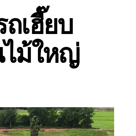
รถเฮี๊ยบ
ไม้ใหญ่
น
น
ย
ไม้
า
๊ยบ