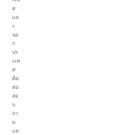
ศ
แล
ะ
นอ
ก
ปร
ะเท
ศ
ติด
ต่อ
สอ
บ
ถา
ม
แล