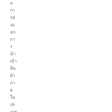
ล
กา
รส่
งอ
อก-
กา
ร
นำ
เข้า
สิน
ค้า
ภา
ย
ใน
ปร
ะเท