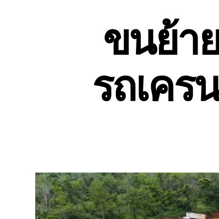
ขนย้ายต
รถเครน