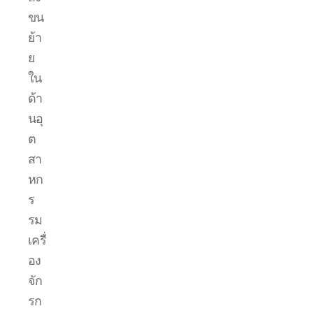
ขน
ย้า
ย
ใน
ด้า
นอุ
ต
สา
หก
ร
รม
เครื่
อง
จัก
รก