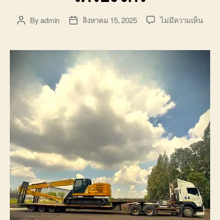
บน
By
admin
สิงหาคม 15, 2025
ไม่มีความเห็น
Post
Post
ขน
author
date
ย้าย
แม็ค
บาง
ประ
อิน
ราคา
ถูก
รถ
รับจ้า
ขนส่ง
เครื่อ