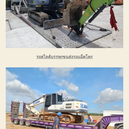
รถสไลด์บรรทุกขนส่งรถแม็คโคร