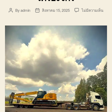
บน
By
admin
สิงหาคม 15, 2025
ไม่มีความเห็น
Post
Post
ขน
author
date
ย้าย
แม็ค
หาดใ
ราคา
ถูก
รถ
รับจ้า
ขนส่ง
เครื่อ