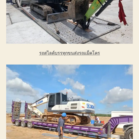
รถสไลด์บรรทุกขนส่งรถแม็คโคร