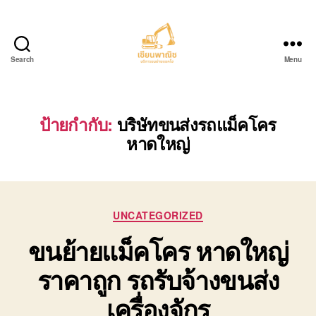
Search
Menu
บริการ
ขน
ย้าย
รถ
ป้ายกำกับ:
บริษัทขนส่งรถแม็คโคร
แบค
หาดใหญ่
โฮ.com
Categories
UNCATEGORIZED
ขนย้ายแม็คโคร หาดใหญ่
ราคาถูก รถรับจ้างขนส่ง
เครื่องจักร