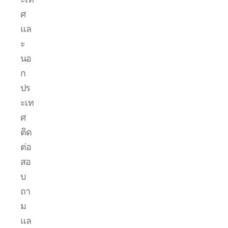
ศ
แล
ะ
นอ
ก
ปร
ะเท
ศ
ติด
ต่อ
สอ
บ
ถา
ม
แล