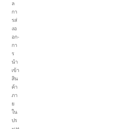
ล
กา
รส่
งอ
อก-
กา
ร
นำ
เข้า
สิน
ค้า
ภา
ย
ใน
ปร
ะเท