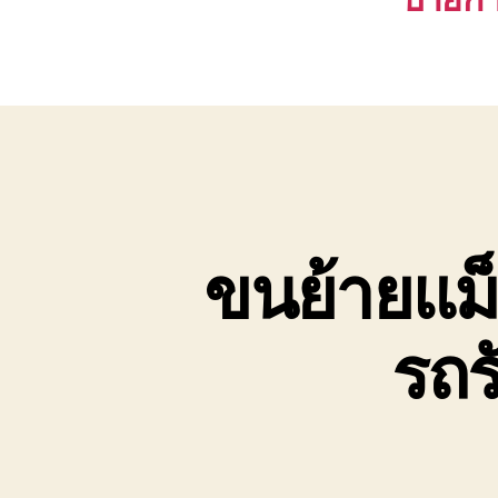
ขนย้ายแม
รถร