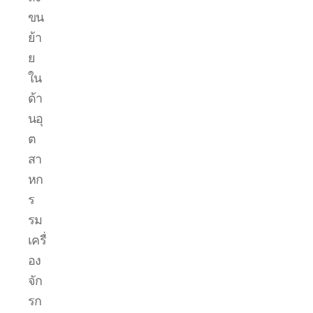
ขน
ย้า
ย
ใน
ด้า
นอุ
ต
สา
หก
ร
รม
เครื่
อง
จัก
รก