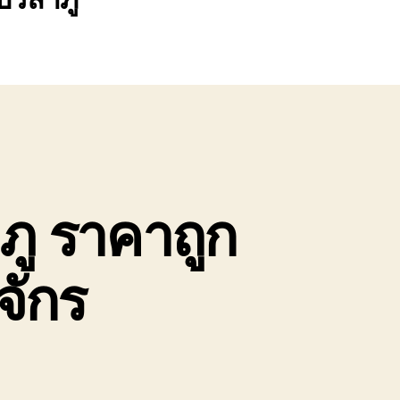
ู ราคาถูก
จักร
น
น