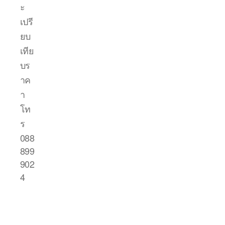
ะ
เปรี
ยบ
เทีย
บร
าค
า
โท
ร
088
899
902
4