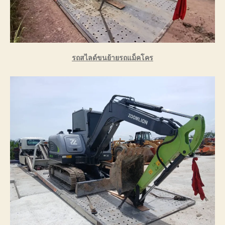
รถสไลด์ขนย้ายรถแม็คโคร