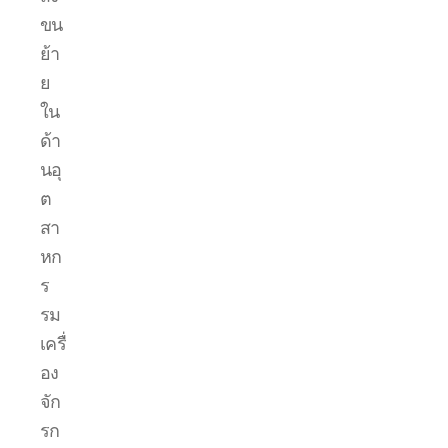
ขน
ย้า
ย
ใน
ด้า
นอุ
ต
สา
หก
ร
รม
เครื่
อง
จัก
รก