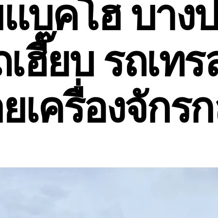
ยแบคโฮ บางป
ถเฮี๊ยบ รถเทรล
ยเครื่องจักร