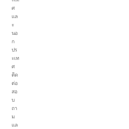
ศ
แล
ะ
นอ
ก
ปร
ะเท
ศ
ติด
ต่อ
สอ
บ
ถา
ม
แล