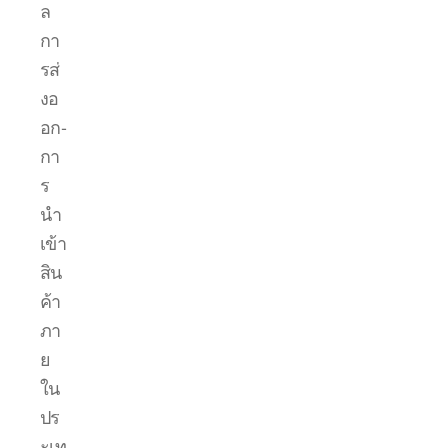
ล
กา
รส่
งอ
อก-
กา
ร
นำ
เข้า
สิน
ค้า
ภา
ย
ใน
ปร
ะเท