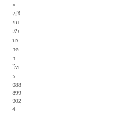
ะ
เปรี
ยบ
เทีย
บร
าค
า
โท
ร
088
899
902
4