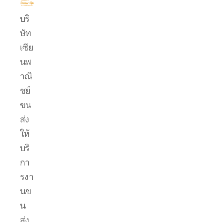
บริการ
บริ
ขน
ษัท
ย้าย
รถ
เซีย
แบค
นพ
โฮ.com
าณิ
ชย์
ขน
ส่ง
ให้
บริ
กา
รงา
นข
น
ส่ง