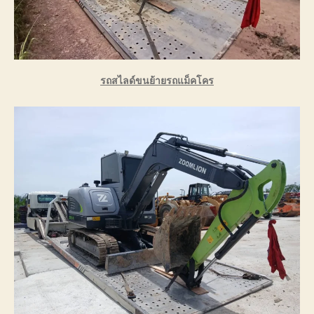
รถสไลด์ขนย้ายรถแม็คโคร