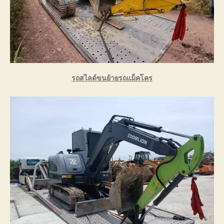
รถสไลด์ขนย้ายรถแม็คโคร