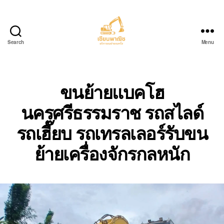
Search
Menu
บริการ
ขน
ย้าย
รถ
ขนย้ายแบคโฮ
แบค
นครศรีธรรมราช รถสไลด์
โฮ.com
รถเฮี๊ยบ รถเทรลเลอร์รับขน
ย้ายเครื่องจักรกลหนัก